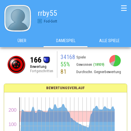
☰
rrby55
Fod-Gott
ÜBER
DAMESPIEL
ALLE SPIELE
34168
Spiele
166
55%
Gewonnen
(18939)
Bewertung
81
Fortgeschritten
Durchschn. Gegnerbewertung
BEWERTUNGSVERLAUF