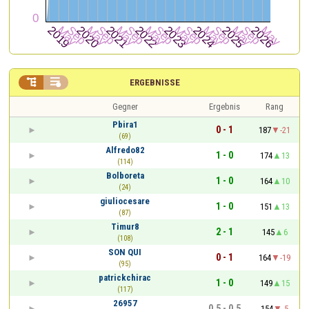


ERGEBNISSE
Gegner
Ergebnis
Rang
Pbira1
0 - 1
187
-21
(69)
Alfredo82
1 - 0
174
13
(114)
Bolboreta
1 - 0
164
10
(24)
giuliocesare
1 - 0
151
13
(87)
Timur8
2 - 1
145
6
(108)
SON QUI
0 - 1
164
-19
(95)
patrickchirac
1 - 0
149
15
(117)
26957
0,5 - 0,5
154
-5