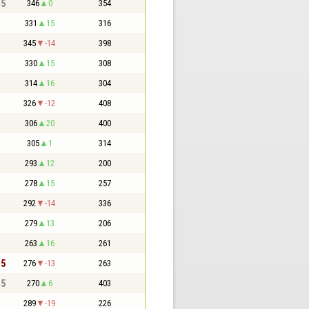
,5
346
0
354
331
15
316
345
-14
398
330
15
308
314
16
304
326
-12
408
306
20
400
305
1
314
293
12
200
278
15
257
292
-14
336
279
13
206
263
16
261
,5
276
-13
263
,5
270
6
403
289
-19
226