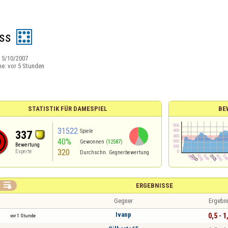
ss
:
5/10/2007
ne:
vor 5 Stunden
STATISTIK FÜR DAMESPIEL
BE
31522
Spiele
337
40%
Gewonnen
(12587)
Bewertung
320
Experte
Durchschn. Gegnerbewertung

ERGEBNISSE
Gegner
Ergebn
Ivanp
0,5 - 1
vor 1 Stunde