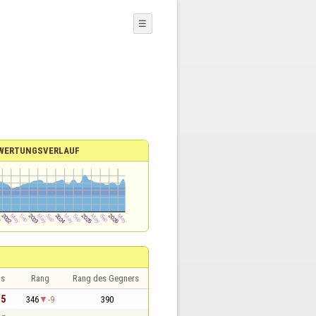
☰
WERTUNGSVERLAUF
is
Rang
Rang des Gegners
,5
346
-9
390