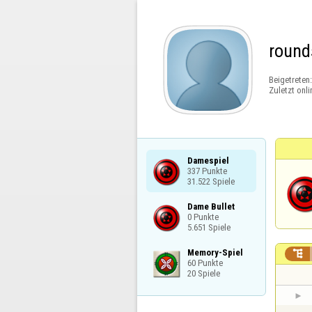
round
Beigetreten
Zuletzt onli
Damespiel

337 Punkte

31.522 Spiele
Dame Bullet

0 Punkte

5.651 Spiele
Memory-Spiel


60 Punkte

20 Spiele