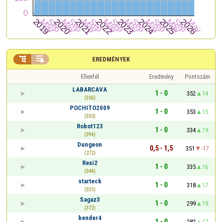


EREDMÉNYEK
Ellenfél
Eredmény
Pontszám
LABARCAVA
1 - 0
352
14
(306)
POCHITO2009
1 - 0
353
15
(330)
Robot123
1 - 0
334
19
(394)
Dungeon
0,5 - 1,5
351
-17
(272)
Rexi2
1 - 0
335
16
(344)
starteck
1 - 0
318
17
(335)
Sagaz3
1 - 0
299
19
(372)
bender4
1 - 0
282
17