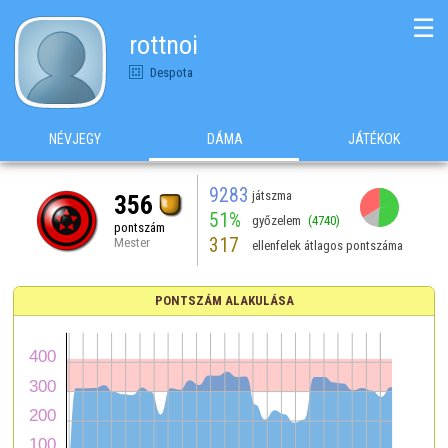
☰
rottnoi
Despota
NÉVJEGY
DÁMA
JÁTÉKOK
9283
játszma
356
51%
győzelem
(4740)
pontszám
317
Mester
ellenfelek átlagos pontszáma
PONTSZÁM ALAKULÁSA