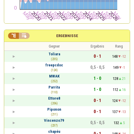


ERGEBNISSE
Gegner
Ergebnis
Rang
Toliara
0 - 1
148
-12
(235)
freepcdoc
0,5 - 0,5
149
-1
(124)
MWAK
1 - 0
128
21
(252)
Parrita
1 - 0
112
16
(110)
Ettore8
0 - 1
124
-12
(206)
Piponon
0 - 1
137
-13
(211)
Vincenzo79
0,5 - 0,5
132
5
(237)
chapéu
0 - 1
148
-16