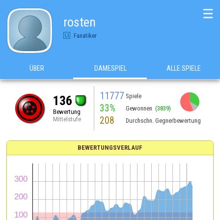
☰
rosten
Fanatiker
ÜBER
DAMESPIEL
ALLE SPIELE
11777
Spiele
136
33%
Gewonnen
(3839)
Bewertung
208
Mittelstufe
Durchschn. Gegnerbewertung
BEWERTUNGSVERLAUF