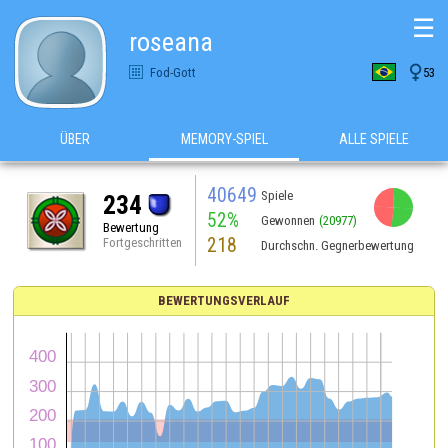
☰
roseana

Fod-Gott
53
ÜBER
MEMORY-SPIEL
ALLE SPIELE
40649
Spiele
234
52%
Gewonnen
(20977)
Bewertung
218
Fortgeschritten
Durchschn. Gegnerbewertung
BEWERTUNGSVERLAUF