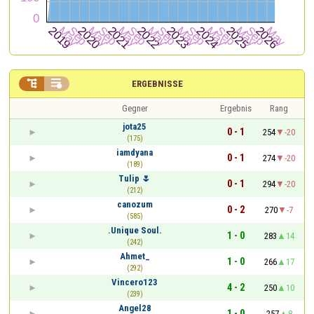


ERGEBNISSE
Gegner
Ergebnis
Rang
jota25
0 - 1
254
-20
(175)
iamdyana
0 - 1
274
-20
(189)
Tulip 🌷
0 - 1
294
-20
(212)
canozum
0 - 2
270
-7
(585)
.Unique Soul.
1 - 0
283
14
(242)
Ahmet_
1 - 0
266
17
(292)
Vincero123
4 - 2
250
10
(239)
Angel28
1 - 0
257
8