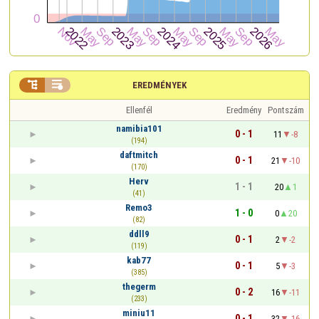


EREDMÉNYEK
Ellenfél
Eredmény
Pontszám
namibia101
0 - 1
11
-8
(194)
daftmitch
0 - 1
21
-10
(170)
Herv
1 - 1
20
1
(41)
Remo3
1 - 0
0
20
(82)
ddll9
0 - 1
2
-2
(119)
kab77
0 - 1
5
-3
(385)
thegerm
0 - 2
16
-11
(233)
miniu11
0 - 1
32
-16