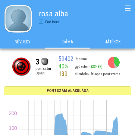
☰
rosa alba
Fod-Isten
NÉVJEGY
DÁMA
JÁTÉKOK
59402
játszma
3
40%
győzelem
(23487)
pontszám
139
Újonc
ellenfelek átlagos pontszáma
PONTSZÁM ALAKULÁSA