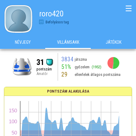
☰
roro420
Befolyásos tag
NÉVJEGY
VILLÁMSAKK
JÁTÉKOK
3834
játszma
31
51%
győzelem
(1952)
pontszám
29
Amatőr
ellenfelek átlagos pontszáma
PONTSZÁM ALAKULÁSA