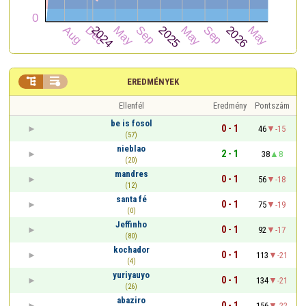


EREDMÉNYEK
Ellenfél
Eredmény
Pontszám
be is fosol
0 - 1
46
-15
(57)
nieblao
2 - 1
38
8
(20)
mandres
0 - 1
56
-18
(12)
santa fé
0 - 1
75
-19
(0)
Jeffinho
0 - 1
92
-17
(80)
kochador
0 - 1
113
-21
(4)
yuriyauyo
0 - 1
134
-21
(26)
abaziro
0 - 1
156
-22