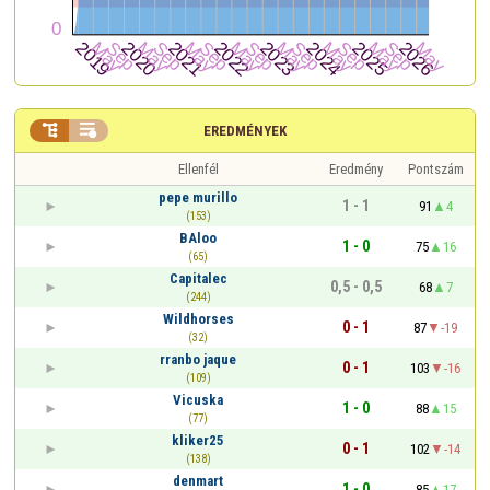


EREDMÉNYEK
Ellenfél
Eredmény
Pontszám
pepe murillo
1 - 1
91
4
(153)
BAloo
1 - 0
75
16
(65)
Capitalec
0,5 - 0,5
68
7
(244)
Wildhorses
0 - 1
87
-19
(32)
rranbo jaque
0 - 1
103
-16
(109)
Vicuska
1 - 0
88
15
(77)
kliker25
0 - 1
102
-14
(138)
denmart
1 - 0
85
17