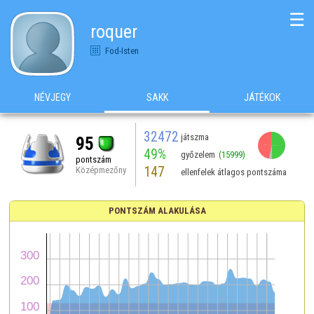
☰
roquer
Fod-Isten
NÉVJEGY
SAKK
JÁTÉKOK
32472
játszma
95
49%
győzelem
(15999)
pontszám
147
Középmezőny
ellenfelek átlagos pontszáma
PONTSZÁM ALAKULÁSA