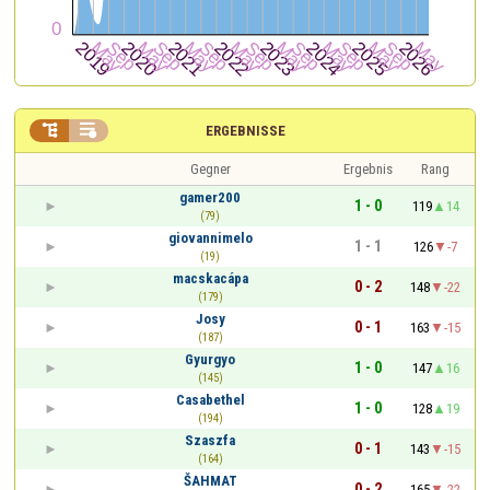


ERGEBNISSE
Gegner
Ergebnis
Rang
gamer200
1 - 0
119
14
(79)
giovannimelo
1 - 1
126
-7
(19)
macskacápa
0 - 2
148
-22
(179)
Josy
0 - 1
163
-15
(187)
Gyurgyo
1 - 0
147
16
(145)
Casabethel
1 - 0
128
19
(194)
Szaszfa
0 - 1
143
-15
(164)
ŠAHMAT
0 - 2
165
-22