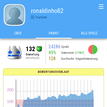
☰
ronaldinho82
Fod-Gott
ÜBER
PAWN7
ALLE SPIELE
24286
Spiele
132
49%
Gewonnen
(11967)
Bewertung
128
Mittelstufe
Durchschn. Gegnerbewertung
BEWERTUNGSVERLAUF