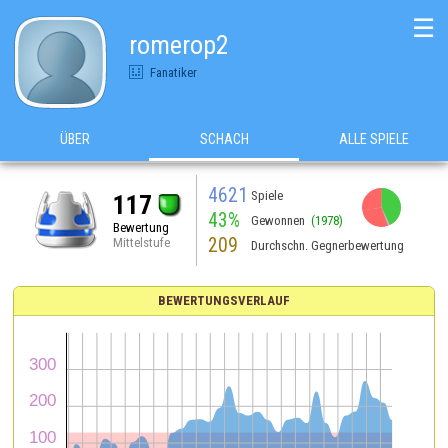
☰
romerop2
Fanatiker
ÜBER
SCHACH
ALLE SPIELE
4621
Spiele
117
43%
Gewonnen
(1978)
Bewertung
209
Mittelstufe
Durchschn. Gegnerbewertung
BEWERTUNGSVERLAUF