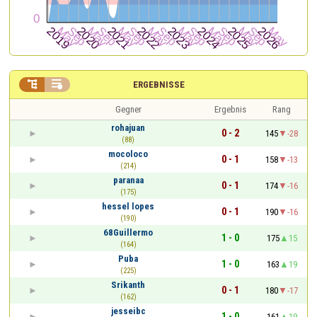


ERGEBNISSE
Gegner
Ergebnis
Rang
rohajuan
0 - 2
145
-28
(88)
mocoloco
0 - 1
158
-13
(214)
paranaa
0 - 1
174
-16
(175)
hessel lopes
0 - 1
190
-16
(190)
68Guillermo
1 - 0
175
15
(164)
Puba
1 - 0
163
19
(225)
Srikanth
0 - 1
180
-17
(162)
jesseibc
1 - 0
161
19