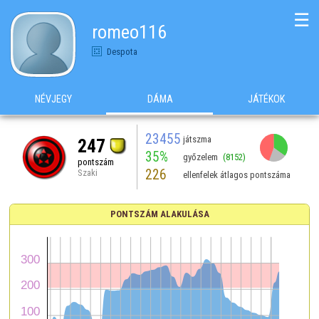
☰
romeo116
Despota
NÉVJEGY
DÁMA
JÁTÉKOK
23455
játszma
247
35%
győzelem
(8152)
pontszám
226
Szaki
ellenfelek átlagos pontszáma
PONTSZÁM ALAKULÁSA