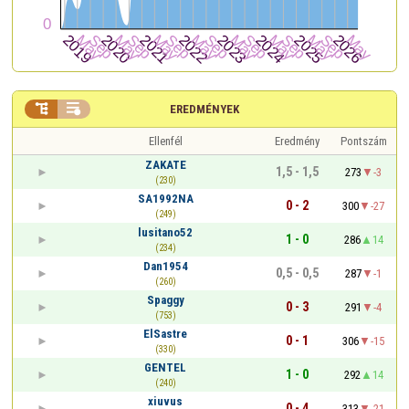


EREDMÉNYEK
Ellenfél
Eredmény
Pontszám
ZAKATE
1,5 - 1,5
273
-3
(230)
SA1992NA
0 - 2
300
-27
(249)
lusitano52
1 - 0
286
14
(234)
Dan1954
0,5 - 0,5
287
-1
(260)
Spaggy
0 - 3
291
-4
(753)
ElSastre
0 - 1
306
-15
(330)
GENTEL
1 - 0
292
14
(240)
xiuvus
0 - 4
313
-21