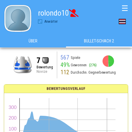
☰
rolondo10

Anwärter
ÜBER
BULLET-SCHACH 2
567
Spiele
7
49%
Gewonnen
(276)
Bewertung
112
Novize
Durchschn. Gegnerbewertung
BEWERTUNGSVERLAUF