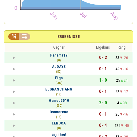


ERGEBNISSE
Gegner
Ergebnis
Rang
Panama19
0 - 2
33
-26
(0)
ALDAYS
0 - 1
49
-16
(52)
Figo
1 - 0
25
24
(207)
ELGRANCHANG
0 - 1
42
-17
(19)
Hamed2010
2 - 0
4
38
(230)
leomoreno
0 - 1
20
-16
(16)
LEBUCA
0 - 4
125
-40
(0)
anjinhoit
0 - 2
56
-28