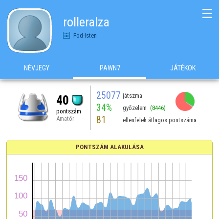
☰
rolleralza
Fod-Isten
NÉVJEGY
PAWN7
JÁTÉKOK
25077
játszma
40
34%
győzelem
(8446)
pontszám
81
Amatőr
ellenfelek átlagos pontszáma
PONTSZÁM ALAKULÁSA