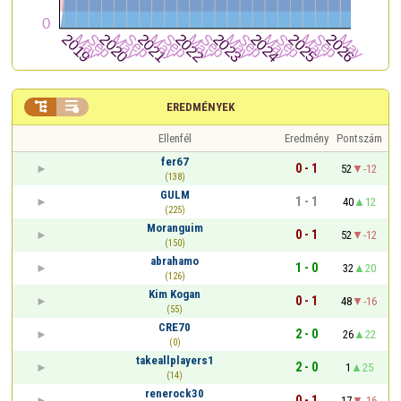


EREDMÉNYEK
Ellenfél
Eredmény
Pontszám
fer67
0 - 1
52
-12
(138)
GULM
1 - 1
40
12
(225)
Moranguim
0 - 1
52
-12
(150)
abrahamo
1 - 0
32
20
(126)
Kim Kogan
0 - 1
48
-16
(55)
CRE70
2 - 0
26
22
(0)
takeallplayers1
2 - 0
1
25
(14)
renerock30
0 - 1
17
-16