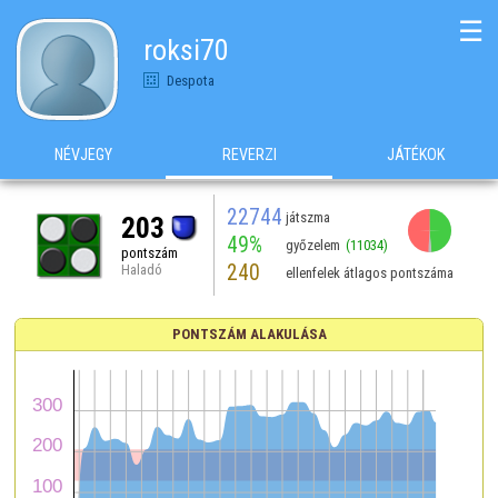
☰
roksi70
Despota
NÉVJEGY
REVERZI
JÁTÉKOK
22744
játszma
203
49%
győzelem
(11034)
pontszám
240
Haladó
ellenfelek átlagos pontszáma
PONTSZÁM ALAKULÁSA