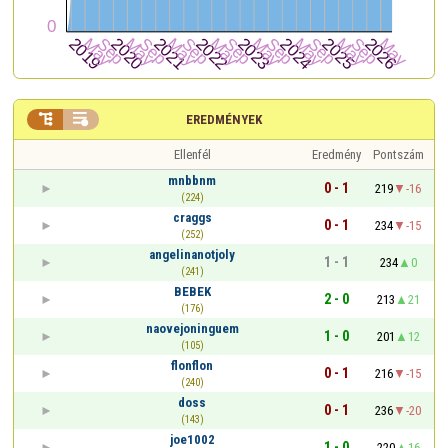


EREDMÉNYEK
Ellenfél
Eredmény
Pontszám
mnbbnm
0 - 1
219
-16
(224)
craggs
0 - 1
234
-15
(252)
angelinanotjoly
1 - 1
234
0
(241)
BEBEK
2 - 0
213
21
(176)
naovejoninguem
1 - 0
201
12
(105)
flonflon
0 - 1
216
-15
(240)
doss
0 - 1
236
-20
(143)
joe1002
1 - 0
220
16