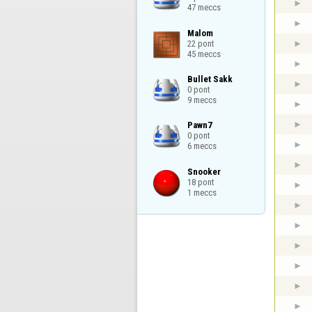
47 meccs
Malom

22 pont

45 meccs
Bullet Sakk

0 pont

9 meccs
Pawn7

0 pont

6 meccs
Snooker

18 pont

1 meccs