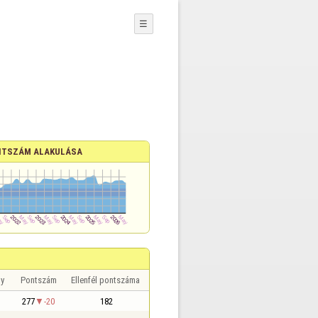
☰
TSZÁM ALAKULÁSA
y
Pontszám
Ellenfél pontszáma
277
-20
182