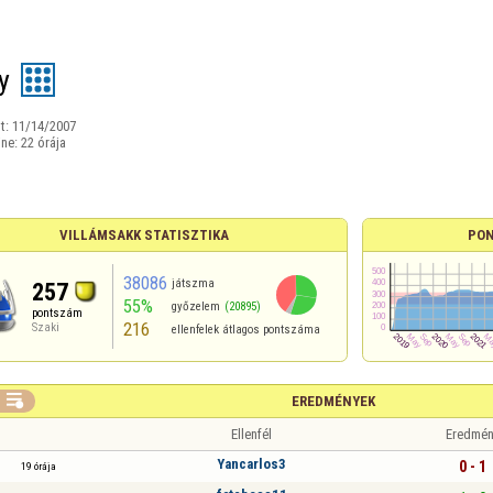
y
t:
11/14/2007
ine:
22 órája
VILLÁMSAKK STATISZTIKA
PON
38086
játszma
257
55%
győzelem
(20895)
pontszám
216
Szaki
ellenfelek átlagos pontszáma

EREDMÉNYEK
Ellenfél
Eredmén
Yancarlos3
0 - 1
19 órája