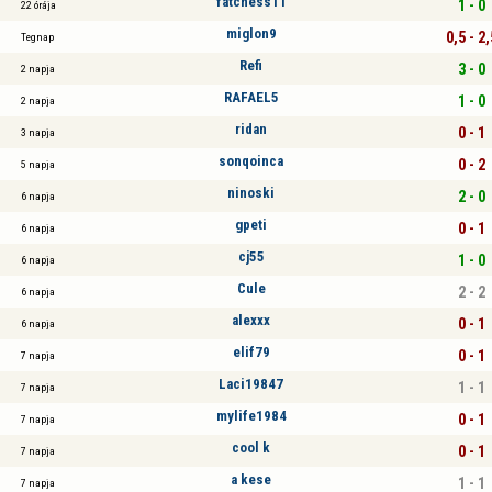
fatchess11
1 - 0
22 órája
miglon9
0,5 - 2,
Tegnap
Refi
3 - 0
2 napja
RAFAEL5
1 - 0
2 napja
ridan
0 - 1
3 napja
sonqoinca
0 - 2
5 napja
ninoski
2 - 0
6 napja
gpeti
0 - 1
6 napja
cj55
1 - 0
6 napja
Cule
2 - 2
6 napja
alexxx
0 - 1
6 napja
elif79
0 - 1
7 napja
Laci19847
1 - 1
7 napja
mylife1984
0 - 1
7 napja
cool k
0 - 1
7 napja
a kese
1 - 1
7 napja