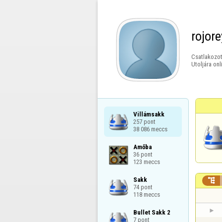
rojore
Csatlakozot
Utoljára onl
Villámsakk

257 pont

38 086 meccs
Amőba

36 pont

123 meccs
Sakk


74 pont

118 meccs
Bullet Sakk 2

7 pont
