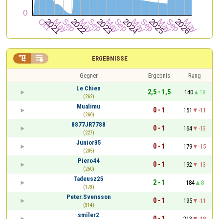


ERGEBNISSE
Gegner
Ergebnis
Rang
Le Chien
2,5 - 1,5
140
18
(262)
Mualimu
0 - 1
151
-11
(260)
8877JR7788
0 - 1
164
-13
(227)
Junior35
0 - 1
179
-15
(205)
Piero44
0 - 1
192
-13
(250)
Tadeusz25
2 - 1
184
8
(173)
Peter.Svensson
0 - 1
195
-11
(314)
smiler2
0 - 1
213
-18