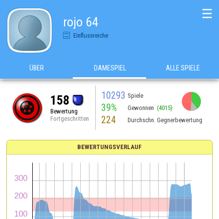
☰
rojo 64
Einflussreiche
ÜBER
DAMESPIEL
ALLE SPIELE
10293
Spiele
158
39%
Gewonnen
(4015)
Bewertung
224
Fortgeschritten
Durchschn. Gegnerbewertung
BEWERTUNGSVERLAUF