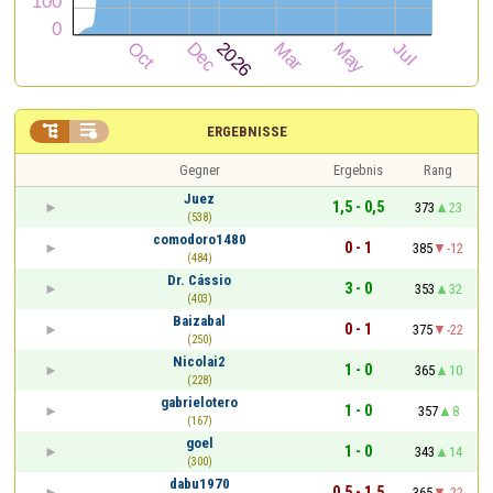


ERGEBNISSE
Gegner
Ergebnis
Rang
Juez
1,5 - 0,5
373
23
(538)
comodoro1480
0 - 1
385
-12
(484)
Dr. Cássio
3 - 0
353
32
(403)
Baizabal
0 - 1
375
-22
(250)
Nicolai2
1 - 0
365
10
(228)
gabrielotero
1 - 0
357
8
(167)
goel
1 - 0
343
14
(300)
dabu1970
0,5 - 1,5
365
-22