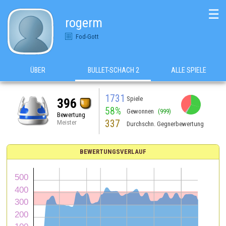
☰
rogerm
Fod-Gott
ÜBER
BULLET-SCHACH 2
ALLE SPIELE
1731
Spiele
396
58%
Gewonnen
(999)
Bewertung
337
Meister
Durchschn. Gegnerbewertung
BEWERTUNGSVERLAUF