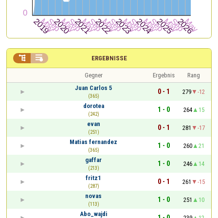


ERGEBNISSE
Gegner
Ergebnis
Rang
Juan Carlos 5
0 - 1
279
-12
(365)
dorotea
1 - 0
264
15
(242)
evan
0 - 1
281
-17
(251)
Matias fernandez
1 - 0
260
21
(365)
gaffar
1 - 0
246
14
(213)
fritz1
0 - 1
261
-15
(287)
novas
1 - 0
251
10
(113)
Abo_wajdi
1 - 0
239
12