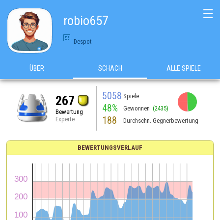
☰
robio657
Despot
ÜBER
SCHACH
ALLE SPIELE
5058
Spiele
267
48%
Gewonnen
(2435)
Bewertung
188
Experte
Durchschn. Gegnerbewertung
BEWERTUNGSVERLAUF