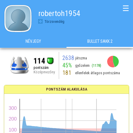
☰
robertoh1954
Törzsvendég
NÉVJEGY
BULLET SAKK 2
2638
játszma
114
45%
győzelem
(1178)
pontszám
181
Középmezőny
ellenfelek átlagos pontszáma
PONTSZÁM ALAKULÁSA