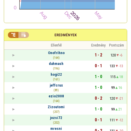


EREDMÉNYEK
Ellenfél
Eredmény
Pontszám
Onofrihno
1 - 2
120
-6
(164)
dahmash
0 - 1
133
-13
(196)
hogi22
1 - 0
115
18
(161)
jeffcrux
1 - 0
99
16
(89)
ezio2008
0 - 2
120
-21
(164)
Zizoutomi
1 - 0
99
21
(207)
jozsi72
0 - 1
111
-12
(202)
mresni
0 - 2
131
-20