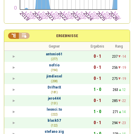


ERGEBNISSE
Gegner
Ergebnis
Rang
antonio61
0 - 1
237
-14
(277)
nofrio
0 - 1
256
-19
(194)
jimdiesel
0 - 1
275
-19
(208)
DrifterX
1 - 0
263
12
(181)
jero444
0 - 1
285
-22
(151)
leonci.to
1 - 0
271
14
(222)
black57
0 - 1
294
-23
(122)
stefano zig
1 - 0
279
15