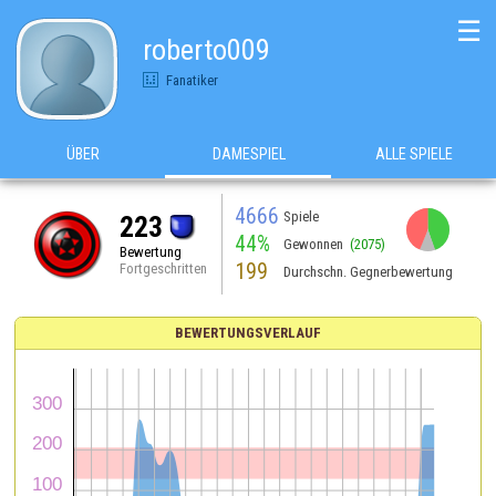
☰
roberto009
Fanatiker
ÜBER
DAMESPIEL
ALLE SPIELE
4666
Spiele
223
44%
Gewonnen
(2075)
Bewertung
199
Fortgeschritten
Durchschn. Gegnerbewertung
BEWERTUNGSVERLAUF