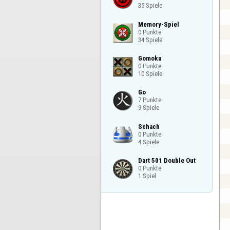
35 Spiele
Memory-Spiel

0 Punkte

34 Spiele
Gomoku

0 Punkte

10 Spiele
Go

7 Punkte

9 Spiele
Schach

0 Punkte

4 Spiele
Dart 501 Double Out

0 Punkte

1 Spiel