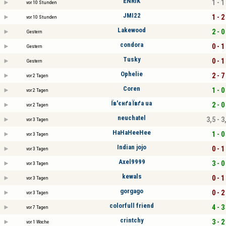
ENRIK
1 - 1
vor 10 Stunden
JMI22
1 - 2
vor 10 Stunden
Lakewood
2 - 0
Gestern
condora
0 - 1
Gestern
Tusky
0 - 1
Gestern
Ophelie
2 - 7
vor 2 Tagen
Coren
1 - 0
vor 2 Tagen
Їв'єнґа Ївґа ua
2 - 0
vor 2 Tagen
neuchatel
3,5 - 3
vor 3 Tagen
HaHaHeeHee
1 - 0
vor 3 Tagen
Indian jojo
0 - 1
vor 3 Tagen
Axel9999
3 - 0
vor 3 Tagen
kewals
0 - 1
vor 3 Tagen
gorgago
0 - 2
vor 3 Tagen
colorfull friend
4 - 3
vor 7 Tagen
crintchy
3 - 2
vor 1 Woche