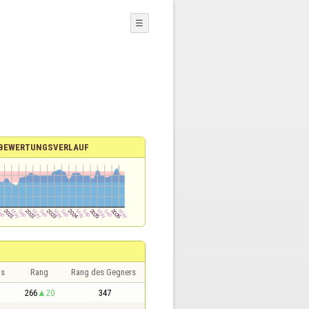
☰
BEWERTUNGSVERLAUF
is
Rang
Rang des Gegners
266
20
347