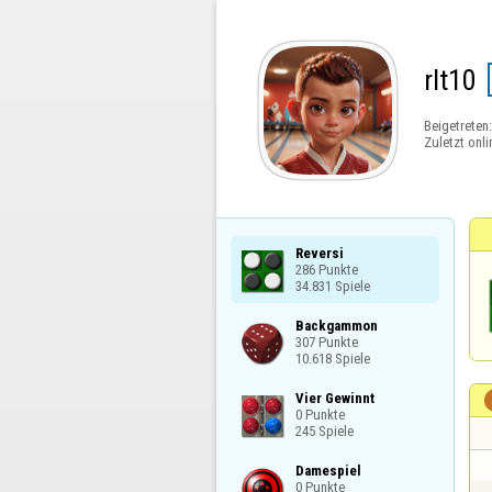
rlt10
Beigetreten
Zuletzt onli
Reversi

286 Punkte

34.831 Spiele
Backgammon

307 Punkte

10.618 Spiele
Vier Gewinnt

0 Punkte

245 Spiele
Damespiel

0 Punkte
