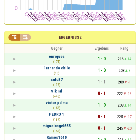


ERGEBNISSE
Gegner
Ergebnis
Rang
enriques
1 - 0
216
14
(174)
Fernando chile
1 - 0
208
8
(15)
solo37
1 - 1
209
-1
(197)
VikTal
0 - 1
222
-13
(~46)
victor palma
1 - 0
208
14
(156)
PEDRO 1
0 - 1
225
-17
(197)
miguelangel555
0 - 1
245
-20
(151)
Ramos1610
1 - 0
231
14