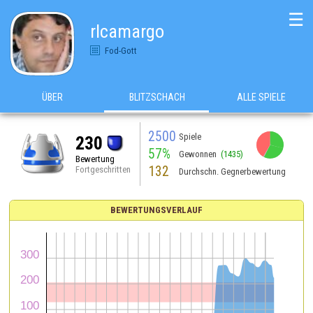
☰
rlcamargo
Fod-Gott
ÜBER
BLITZSCHACH
ALLE SPIELE
2500
Spiele
230
57%
Gewonnen
(1435)
Bewertung
132
Fortgeschritten
Durchschn. Gegnerbewertung
BEWERTUNGSVERLAUF