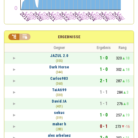


ERGEBNISSE
Gegner
Ergebnis
Rang
JAZUL 2.0
1 - 0
320
18
(355)
Dark Horse
1 - 0
302
18
(344)
Carlos983
2 - 1
287
15
(360)
TaiAti99
1 - 1
284
3
(330)
David.IA
1 - 1
276
8
(401)
sekuc
1 - 0
257
19
(319)
maher h
0 - 1
273
-16
(283)
alex arbelaez
2 - 0
252
21