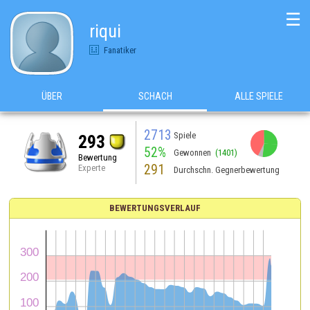
☰
riqui
Fanatiker
ÜBER
SCHACH
ALLE SPIELE
2713
Spiele
293
52%
Gewonnen
(1401)
Bewertung
291
Experte
Durchschn. Gegnerbewertung
BEWERTUNGSVERLAUF