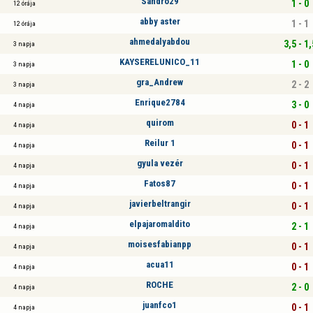
Sandro29
1 - 0
12 órája
abby aster
1 - 1
12 órája
ahmedalyabdou
3,5 - 1,
3 napja
KAYSERELUNICO_11
1 - 0
3 napja
gra_Andrew
2 - 2
3 napja
Enrique2784
3 - 0
4 napja
quirom
0 - 1
4 napja
Reilur 1
0 - 1
4 napja
gyula vezér
0 - 1
4 napja
Fatos87
0 - 1
4 napja
javierbeltrangir
0 - 1
4 napja
elpajaromaldito
2 - 1
4 napja
moisesfabianpp
0 - 1
4 napja
acua11
0 - 1
4 napja
ROCHE
2 - 0
4 napja
juanfco1
0 - 1
4 napja