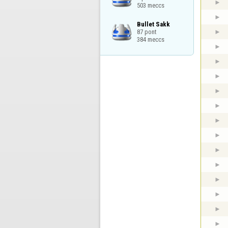
503 meccs
Bullet Sakk

87 pont

384 meccs