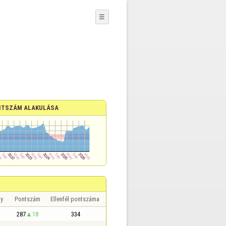
☰
TSZÁM ALAKULÁSA
y
Pontszám
Ellenfél pontszáma
287
18
334