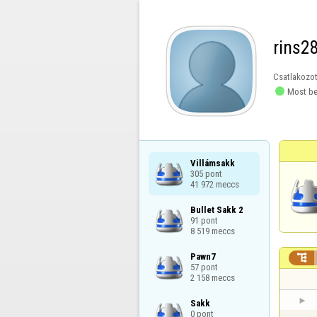
rins2
Csatlakozot

Most be
Villámsakk

305 pont

41 972 meccs
Bullet Sakk 2

91 pont

8 519 meccs
Pawn7


57 pont

2 158 meccs
Sakk

0 pont
