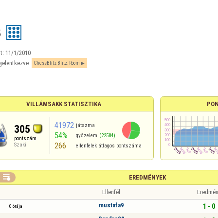
8
t:
11/1/2010
jelentkezve
ChessBlitz Blitz: Room
VILLÁMSAKK STATISZTIKA
PON
41972
játszma
305
54%
győzelem
(22584)
pontszám
266
Szaki
ellenfelek átlagos pontszáma

EREDMÉNYEK
Ellenfél
Eredmén
mustafa9
1 - 0
0 órája