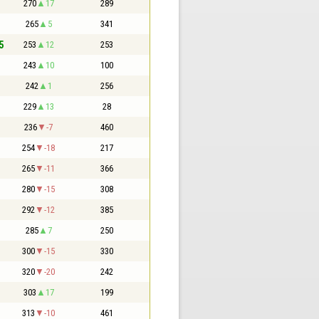
270
17
289
265
5
341
5
253
12
253
243
10
100
242
1
256
229
13
28
236
-7
460
254
-18
217
265
-11
366
280
-15
308
292
-12
385
285
7
250
300
-15
330
320
-20
242
303
17
199
313
-10
461