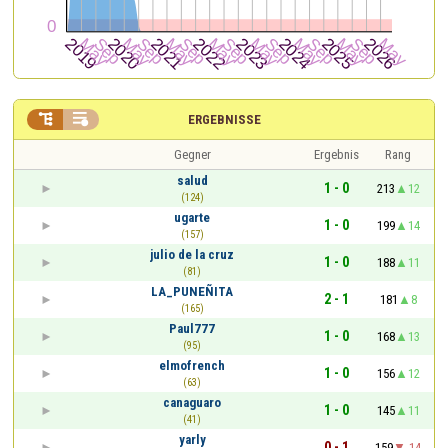


ERGEBNISSE
Gegner
Ergebnis
Rang
salud
1 - 0
213
12
(124)
ugarte
1 - 0
199
14
(157)
julio de la cruz
1 - 0
188
11
(81)
LA_PUNEÑITA
2 - 1
181
8
(165)
Paul777
1 - 0
168
13
(95)
elmofrench
1 - 0
156
12
(63)
canaguaro
1 - 0
145
11
(41)
yarly
0 - 1
159
-14