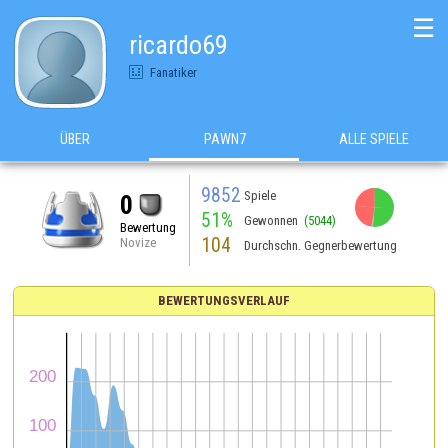
☰
ricardo69
Fanatiker
ÜBER
PAWN7
ALLE SPIELE
9852
Spiele
0
51%
Gewonnen
(5044)
Bewertung
104
Novize
Durchschn. Gegnerbewertung
BEWERTUNGSVERLAUF