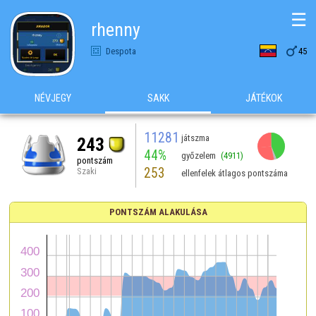
☰
rhenny

Despota
45
NÉVJEGY
SAKK
JÁTÉKOK
11281
játszma
243
44%
győzelem
(4911)
pontszám
253
Szaki
ellenfelek átlagos pontszáma
PONTSZÁM ALAKULÁSA