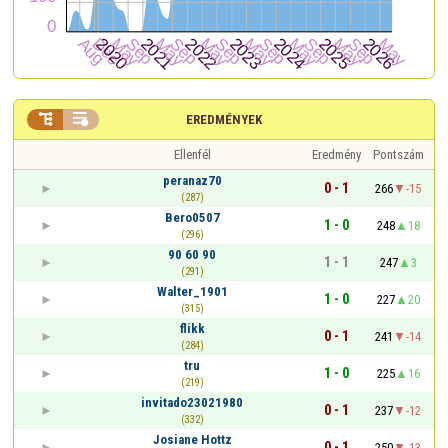


EREDMÉNYEK
Ellenfél
Eredmény
Pontszám
peranaz70
0 - 1
266
-15
(287)
Bero0507
1 - 0
248
18
(296)
90 60 90
1 - 1
247
3
(291)
Walter_1901
1 - 0
227
20
(315)
flikk
0 - 1
241
-14
(284)
tru
1 - 0
225
16
(219)
invitado23021980
0 - 1
237
-12
(332)
Josiane Hottz
0 - 1
250
-13