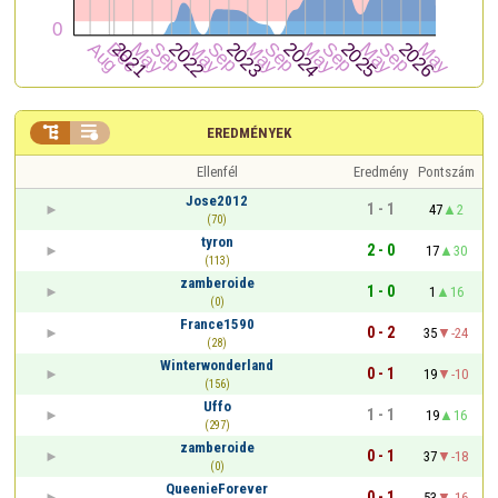


EREDMÉNYEK
Ellenfél
Eredmény
Pontszám
Jose2012
1 - 1
47
2
(70)
tyron
2 - 0
17
30
(113)
zamberoide
1 - 0
1
16
(0)
France1590
0 - 2
35
-24
(28)
Winterwonderland
0 - 1
19
-10
(156)
Uffo
1 - 1
19
16
(297)
zamberoide
0 - 1
37
-18
(0)
QueenieForever
0 - 1
53
-16