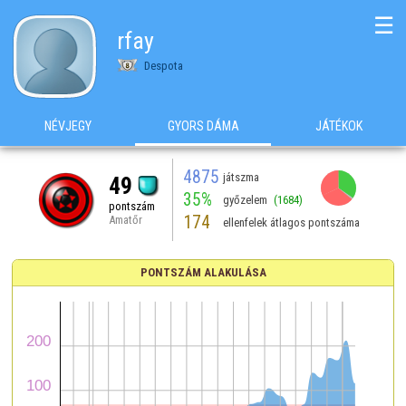
☰
rfay
Despota
NÉVJEGY
GYORS DÁMA
JÁTÉKOK
4875
játszma
49
35%
győzelem
(1684)
pontszám
174
Amatőr
ellenfelek átlagos pontszáma
PONTSZÁM ALAKULÁSA