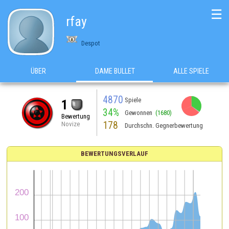
☰
rfay
Despot
ÜBER
DAME BULLET
ALLE SPIELE
4870
Spiele
1
34%
Gewonnen
(1680)
Bewertung
178
Novize
Durchschn. Gegnerbewertung
BEWERTUNGSVERLAUF