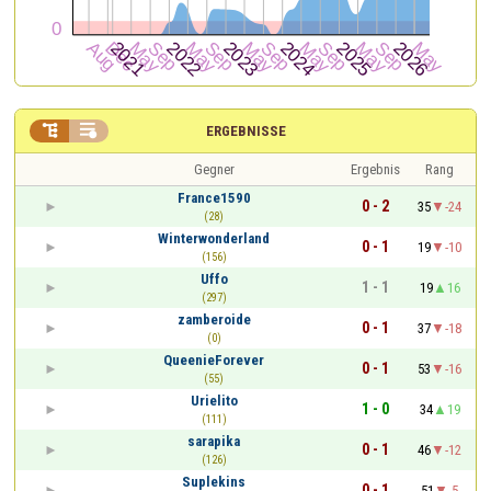


ERGEBNISSE
Gegner
Ergebnis
Rang
France1590
0 - 2
35
-24
(28)
Winterwonderland
0 - 1
19
-10
(156)
Uffo
1 - 1
19
16
(297)
zamberoide
0 - 1
37
-18
(0)
QueenieForever
0 - 1
53
-16
(55)
Urielito
1 - 0
34
19
(111)
sarapika
0 - 1
46
-12
(126)
Suplekins
0 - 1
51
-5