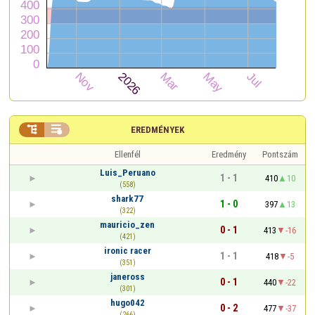


EREDMÉNYEK
Ellenfél
Eredmény
Pontszám
Luis_Peruano
1 - 1
410
10
(558)
shark77
1 - 0
397
13
(322)
mauricio_zen
0 - 1
413
-16
(421)
ironic racer
1 - 1
418
-5
(351)
janeross
0 - 1
440
-22
(301)
hugo042
0 - 2
477
-37
(266)