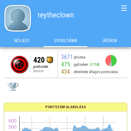
☰
reytheclown
NÉVJEGY
GYORS DÁMA
JÁTÉKOK
3671
játszma
420
47%
győzelem
(1718)
pontszám
434
Mester
ellenfelek átlagos pontszáma
PONTSZÁM ALAKULÁSA