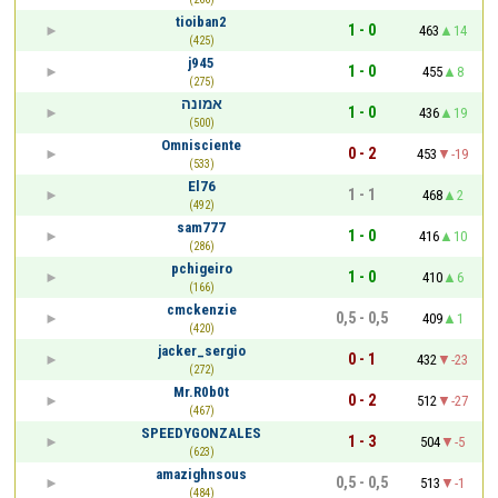
tioiban2
1 - 0
463
14
(425)
j945
1 - 0
455
8
(275)
אמונה
1 - 0
436
19
(500)
Omnisciente
0 - 2
453
-19
(533)
El76
1 - 1
468
2
(492)
sam777
1 - 0
416
10
(286)
pchigeiro
1 - 0
410
6
(166)
cmckenzie
0,5 - 0,5
409
1
(420)
jacker_sergio
0 - 1
432
-23
(272)
Mr.R0b0t
0 - 2
512
-27
(467)
SPEEDYGONZALES
1 - 3
504
-5
(623)
amazighnsous
0,5 - 0,5
513
-1
(484)