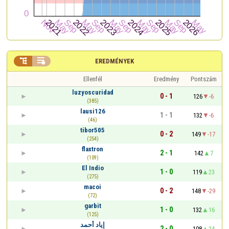


EREDMÉNYEK
Ellenfél
Eredmény
Pontszám
luzyoscuridad
0 - 1
126
-6
(385)
lausi126
1 - 1
132
-6
(46)
tibor505
0 - 2
149
-17
(254)
flaxtron
2 - 1
142
7
(109)
El Indio
1 - 0
119
23
(275)
macoi
0 - 2
148
-29
(72)
garbit
1 - 0
132
16
(125)
إياد أحمد
2 - 0
108
24