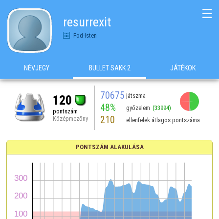
☰
resurrexit
Fod-Isten
NÉVJEGY
BULLET SAKK 2
JÁTÉKOK
70675
játszma
120
48%
győzelem
(33994)
pontszám
210
Középmezőny
ellenfelek átlagos pontszáma
PONTSZÁM ALAKULÁSA