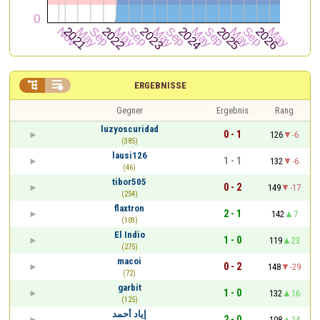


ERGEBNISSE
Gegner
Ergebnis
Rang
luzyoscuridad
0 - 1
126
-6
(385)
lausi126
1 - 1
132
-6
(46)
tibor505
0 - 2
149
-17
(254)
flaxtron
2 - 1
142
7
(109)
El Indio
1 - 0
119
23
(275)
macoi
0 - 2
148
-29
(72)
garbit
1 - 0
132
16
(125)
إياد أحمد
2 - 0
108
24