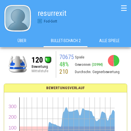
☰
resurrexit
Fod-Gott
ÜBER
BULLET-SCHACH 2
ALLE SPIELE
70675
Spiele
120
48%
Gewonnen
(33994)
Bewertung
210
Mittelstufe
Durchschn. Gegnerbewertung
BEWERTUNGSVERLAUF