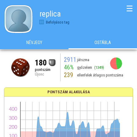
☰
replica
Befolyásos tag
NÉVJEGY
OSTÁBLA
2911
játszma
180
46%
győzelem
(1349)
pontszám
239
Újonc
ellenfelek átlagos pontszáma
PONTSZÁM ALAKULÁSA