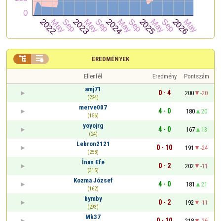


EREDMÉNYEK
Ellenfél
Eredmény
Pontszám
amj71
0 - 4
200
-20
(224)
merve007
4 - 0
180
20
(156)
yoyojrg
4 - 0
167
13
(24)
Lebron2121
0 - 10
191
-24
(258)
İnan Efe
0 - 2
202
-11
(315)
Kozma József
4 - 0
181
21
(162)
bymby
0 - 2
192
-11
(293)
Mk37
0 - 10
218
-26