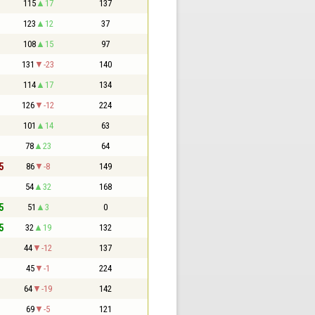
115
17
137
123
12
37
108
15
97
131
-23
140
114
17
134
126
-12
224
101
14
63
78
23
64
5
86
-8
149
54
32
168
5
51
3
0
5
32
19
132
44
-12
137
45
-1
224
64
-19
142
69
-5
121