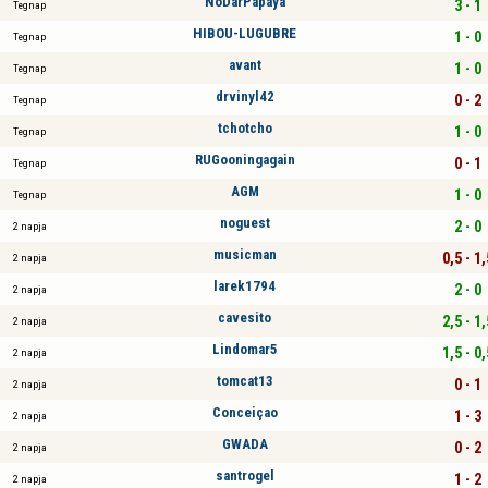
NoDarPapaya
3 - 1
Tegnap
HIBOU-LUGUBRE
1 - 0
Tegnap
avant
1 - 0
Tegnap
drvinyl42
0 - 2
Tegnap
tchotcho
1 - 0
Tegnap
RUGooningagain
0 - 1
Tegnap
AGM
1 - 0
Tegnap
noguest
2 - 0
2 napja
musicman
0,5 - 1,
2 napja
larek1794
2 - 0
2 napja
cavesito
2,5 - 1,
2 napja
Lindomar5
1,5 - 0,
2 napja
tomcat13
0 - 1
2 napja
Conceiçao
1 - 3
2 napja
GWADA
0 - 2
2 napja
santrogel
1 - 2
2 napja