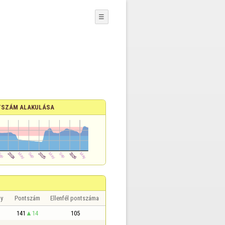
☰
SZÁM ALAKULÁSA
y
Pontszám
Ellenfél pontszáma
141
14
105