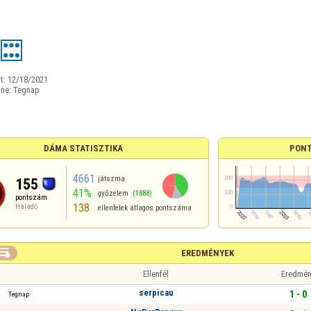
t:
12/18/2021
ine:
Tegnap
DÁMA STATISZTIKA
PONT
4661
játszma
155
41%
győzelem
(1888)
pontszám
138
Haladó
ellenfelek átlagos pontszáma

EREDMÉNYEK
Ellenfél
Eredmén
serpicau
1 - 0
Tegnap