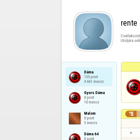
rente
Csatlakozot
Utoljára onl
Dáma

155 pont

4 661 meccs
Gyors Dáma

0 pont

10 meccs
Malom


0 pont

3 meccs
Dáma 64

0 pont
