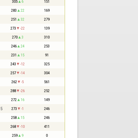
305
6
151
283
22
169
251
32
279
273
-22
139
270
3
310
246
24
253
231
15
91
243
-12
325
257
-14
304
262
-5
561
288
-26
252
272
16
149
,5
273
-1
246
258
15
246
268
-10
411
259
9
0