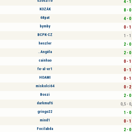
szöszi10
4 - 1
KOZÁK
8 - 0
68pat
4 - 0
bymby
0 - 1
BCPK-CZ
1 - 1
heszler
2 - 0
..Angéla
2 - 0
cainhao
0 - 1
fe-al-er1
0 - 1
HOAMI
0 - 1
miskolci64
0 - 2
Boszi
2 - 0
darkmufti
0,5 - 0
gringo22
1 - 0
mind1
0 - 1
Focilabda
2 - 0