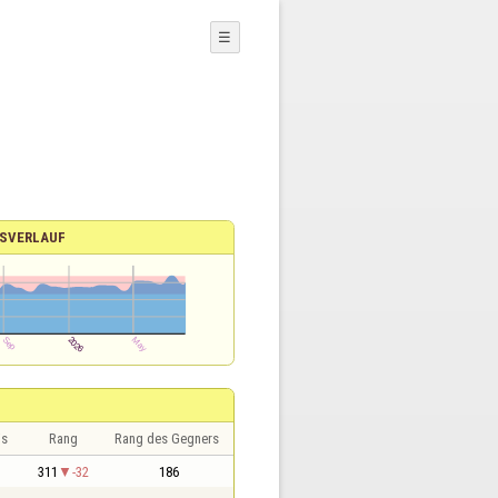
☰
SVERLAUF
is
Rang
Rang des Gegners
311
-32
186