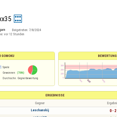
xx35
garn
Beigetreten:
7/8/2024
ne:
vor 12 Stunden
R GOMOKU
BEWERTUNG
1
Spiele
Gewonnen
(7086)
Durchschn. Gegnerbewertung
ERGEBNISSE
Gegner
Ergebn
Leschanskij
0 - 2