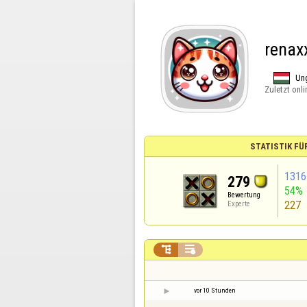
renax
Un
Zuletzt onli
STATISTIK FÜ
1316
279
54%
Bewertung
227
Experte


vor 10 Stunden