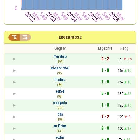


ERGEBNISSE
Gegner
Ergebnis
Rang
Toríbio
0 - 2
177
-15
(199)
Richo1956
1 - 0
167
10
(95)
hichic
1 - 0
157
10
(84)
eu54
5 - 0
135
22
(99)
seppala
1 - 0
120
15
(203)
dia
1 - 2
123
-3
(190)
m.Erim
2 - 0
106
17
(131)
ozkn
5 - 0
74
32