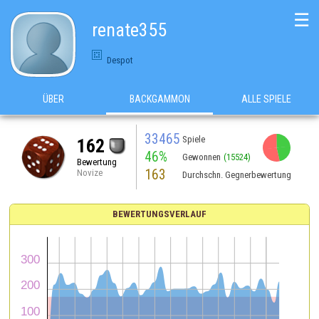
☰
renate355
Despot
ÜBER
BACKGAMMON
ALLE SPIELE
33465
Spiele
162
46%
Gewonnen
(15524)
Bewertung
163
Novize
Durchschn. Gegnerbewertung
BEWERTUNGSVERLAUF