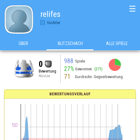
☰
relifes
Süchtler
ÜBER
BLITZSCHACH
ALLE SPIELE
988
Spiele
0
27%
Gewonnen
(271)
Bewertung
71
Novize
Durchschn. Gegnerbewertung
BEWERTUNGSVERLAUF