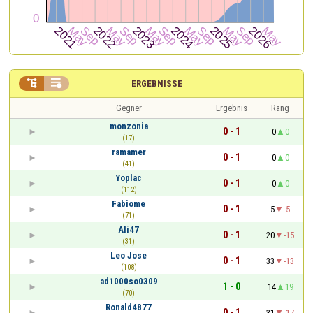


ERGEBNISSE
Gegner
Ergebnis
Rang
monzonia
0 - 1
0
0
(17)
ramamer
0 - 1
0
0
(41)
Yoplac
0 - 1
0
0
(112)
Fabiome
0 - 1
5
-5
(71)
Ali47
0 - 1
20
-15
(31)
Leo Jose
0 - 1
33
-13
(108)
ad1000so0309
1 - 0
14
19
(70)
Ronald4877
0 - 1
31
-17