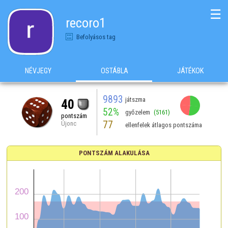
☰
recoro1
Befolyásos tag
NÉVJEGY
OSTÁBLA
JÁTÉKOK
9893
játszma
40
52%
győzelem
(5161)
pontszám
77
Újonc
ellenfelek átlagos pontszáma
PONTSZÁM ALAKULÁSA