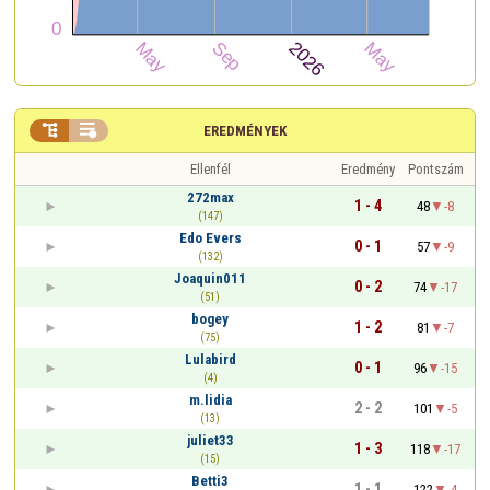


EREDMÉNYEK
Ellenfél
Eredmény
Pontszám
272max
1 - 4
48
-8
(147)
Edo Evers
0 - 1
57
-9
(132)
Joaquin011
0 - 2
74
-17
(51)
bogey
1 - 2
81
-7
(75)
Lulabird
0 - 1
96
-15
(4)
m.lidia
2 - 2
101
-5
(13)
juliet33
1 - 3
118
-17
(15)
Betti3
1 - 1
122
-4