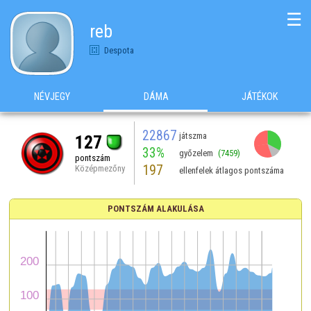
☰
reb
Despota
NÉVJEGY
DÁMA
JÁTÉKOK
22867
játszma
127
33%
győzelem
(7459)
pontszám
197
Középmezőny
ellenfelek átlagos pontszáma
PONTSZÁM ALAKULÁSA