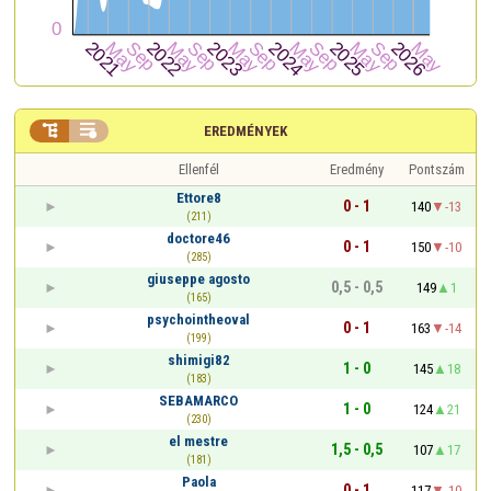


EREDMÉNYEK
Ellenfél
Eredmény
Pontszám
Ettore8
0 - 1
140
-13
(211)
doctore46
0 - 1
150
-10
(285)
giuseppe agosto
0,5 - 0,5
149
1
(165)
psychointheoval
0 - 1
163
-14
(199)
shimigi82
1 - 0
145
18
(183)
SEBAMARCO
1 - 0
124
21
(230)
el mestre
1,5 - 0,5
107
17
(181)
Paola
0 - 1
117
-10