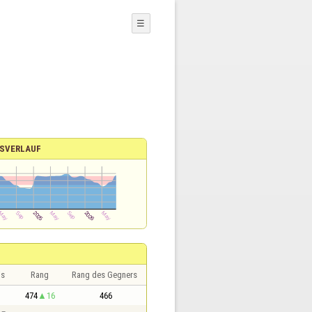
☰
SVERLAUF
is
Rang
Rang des Gegners
474
16
466