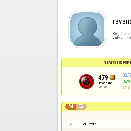
rayan
Beigetreten
Zuletzt onli
STATISTIK FÜR
303
479
36%
Bewertung
417
Meister


vor 1 Woche