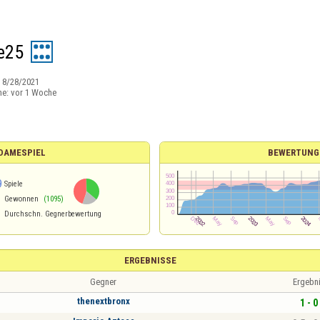
e25
:
8/28/2021
ne:
vor 1 Woche
 DAMESPIEL
BEWERTUNG
9
Spiele
Gewonnen
(1095)
Durchschn. Gegnerbewertung
ERGEBNISSE
Gegner
Ergebn
thenextbronx
1 - 0