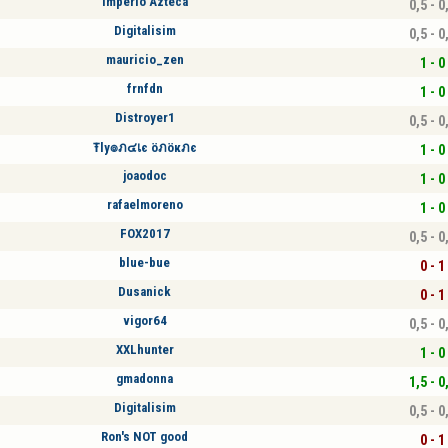
Imperio Azteca
0,5 - 0
Digitalisim
0,5 - 0
mauricio_zen
1 - 0
frnfdn
1 - 0
Distroyer1
0,5 - 0
Ŧly๏ภ๔เє öภöкภє
1 - 0
joaodoc
1 - 0
rafaelmoreno
1 - 0
FOX2017
0,5 - 0
blue-bue
0 - 1
Dusanick
0 - 1
vigor64
0,5 - 0
XXLhunter
1 - 0
gmadonna
1,5 - 0
Digitalisim
0,5 - 0
Ron's NOT good
0 - 1