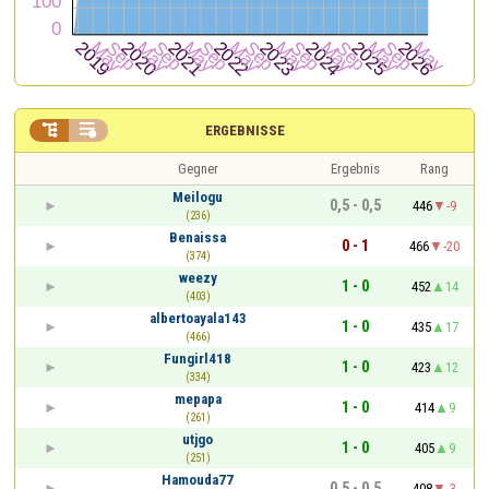


ERGEBNISSE
Gegner
Ergebnis
Rang
Meilogu
0,5 - 0,5
446
-9
(236)
Benaissa
0 - 1
466
-20
(374)
weezy
1 - 0
452
14
(403)
albertoayala143
1 - 0
435
17
(466)
Fungirl418
1 - 0
423
12
(334)
mepapa
1 - 0
414
9
(261)
utjgo
1 - 0
405
9
(251)
Hamouda77
0,5 - 0,5
408
-3