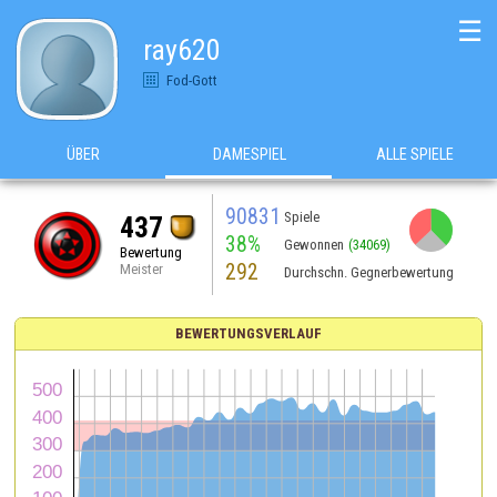
☰
ray620
Fod-Gott
ÜBER
DAMESPIEL
ALLE SPIELE
90831
Spiele
437
38%
Gewonnen
(34069)
Bewertung
292
Meister
Durchschn. Gegnerbewertung
BEWERTUNGSVERLAUF