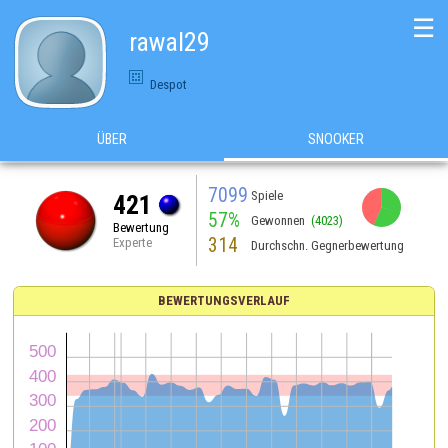
☰
rawal29
Despot
ÜBER
SNOOKER
7099
Spiele
421
57%
Gewonnen
(4023)
Bewertung
314
Experte
Durchschn. Gegnerbewertung
BEWERTUNGSVERLAUF