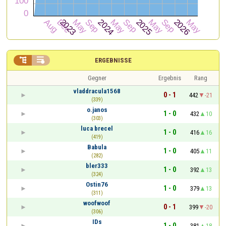


ERGEBNISSE
Gegner
Ergebnis
Rang
vladdracula1568
0 - 1
442
-21
(339)
o.janos
1 - 0
432
10
(303)
luca brecel
1 - 0
416
16
(419)
Babula
1 - 0
405
11
(282)
bler333
1 - 0
392
13
(324)
Ostin76
1 - 0
379
13
(311)
woofwoof
0 - 1
399
-20
(306)
IDs
1 - 0
381
18