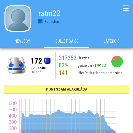
☰
ratm22
Fod-Isten
NÉVJEGY
BULLET SAKK
JÁTÉKOK
217252
játszma
172
82%
győzelem
(179195)
pontszám
141
Haladó
ellenfelek átlagos pontszáma
PONTSZÁM ALAKULÁSA