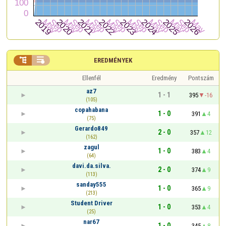


EREDMÉNYEK
Ellenfél
Eredmény
Pontszám
az7
1 - 1
395
-16
(105)
copahabana
1 - 0
391
4
(75)
Gerardo849
2 - 0
357
12
(162)
zagul
1 - 0
383
4
(64)
davi.da.silva.
2 - 0
374
9
(113)
sanday555
1 - 0
365
9
(213)
Student Driver
1 - 0
353
4
(25)
nar67
1 - 0
345
8