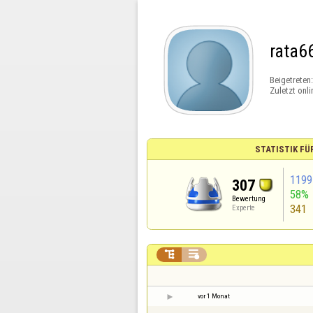
rata6
Beigetreten
Zuletzt onli
STATISTIK FÜ
1199
307
58%
Bewertung
341
Experte


vor 1 Monat