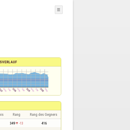
☰
SVERLAUF
nis
Rang
Rang des Gegners
1
349
-13
416