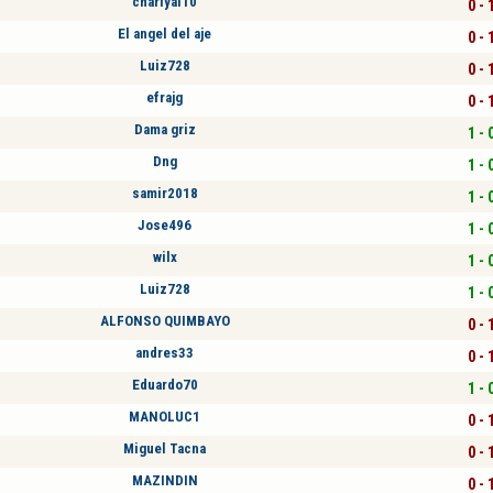
charlyal10
0 - 
El angel del aje
0 - 
Luiz728
0 - 
efrajg
0 - 
Dama griz
1 - 
Dng
1 - 
samir2018
1 - 
Jose496
1 - 
wilx
1 - 
Luiz728
1 - 
ALFONSO QUIMBAYO
0 - 
andres33
0 - 
Eduardo70
1 - 
MANOLUC1
0 - 
Miguel Tacna
0 - 
MAZINDIN
0 - 