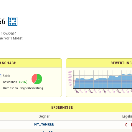
66
:
1/24/2010
ne:
vor 1 Monat
R SCHACH
BEWERTUNG
1
Spiele
Gewonnen
(6987)
Durchschn. Gegnerbewertung
ERGEBNISSE
Gegner
Ergeb
NY_YANKEE
0 - 