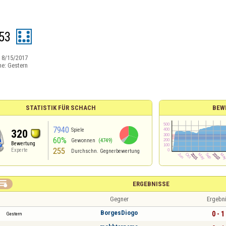
53
:
8/15/2017
ne:
Gestern
STATISTIK FÜR SCHACH
BEW
7940
Spiele
320
60%
Gewonnen
(4749)
Bewertung
255
Experte
Durchschn. Gegnerbewertung

ERGEBNISSE
Gegner
Ergebn
BorgesDiogo
0 - 1
Gestern