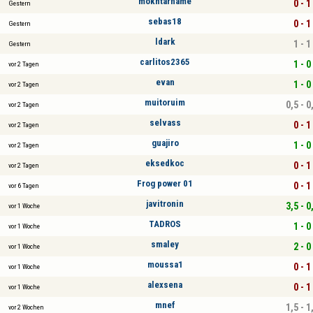
mokhtarname
0 - 1
Gestern
sebas18
0 - 1
Gestern
ldark
1 - 1
Gestern
carlitos2365
1 - 0
vor 2 Tagen
evan
1 - 0
vor 2 Tagen
muitoruim
0,5 - 0
vor 2 Tagen
selvass
0 - 1
vor 2 Tagen
guajiro
1 - 0
vor 2 Tagen
eksedkoc
0 - 1
vor 2 Tagen
Frog power 01
0 - 1
vor 6 Tagen
javitronin
3,5 - 0
vor 1 Woche
TADROS
1 - 0
vor 1 Woche
smaley
2 - 0
vor 1 Woche
moussa1
0 - 1
vor 1 Woche
alexsena
0 - 1
vor 1 Woche
mnef
1,5 - 1
vor 2 Wochen