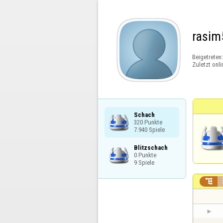
rasim
Beigetreten
Zuletzt onli
Schach

320 Punkte

7.940 Spiele
Blitzschach

0 Punkte

9 Spiele
