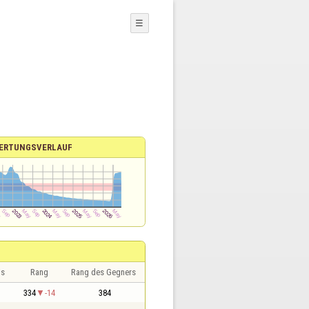
☰
ERTUNGSVERLAUF
is
Rang
Rang des Gegners
334
-14
384