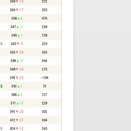
349
-15
372
366
-17
335
358
8
476
347
11
238
340
7
128
,5
345
-5
229
365
-20
265
348
17
364
368
-20
275
393
-25
~104
,5
392
1
73
386
6
137
371
15
228
391
-20
302
412
-21
304
,5
424
-12
265