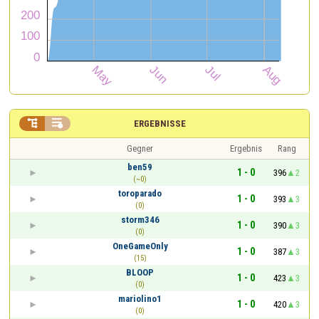


ERGEBNISSE
Gegner
Ergebnis
Rang
ben59
1 - 0
396
2
(~0)
toroparado
1 - 0
393
3
(0)
storm346
1 - 0
390
3
(0)
OneGameOnly
1 - 0
387
3
(15)
BLOOP
1 - 0
423
3
(0)
mariolino1
1 - 0
420
3
(0)