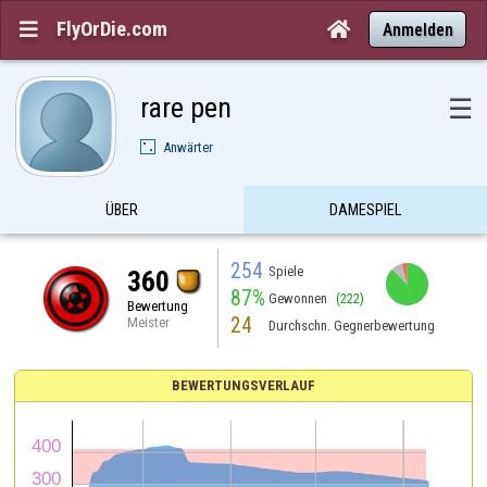
FlyOrDie.com


Anmelden
rare pen
☰
Anwärter
ÜBER
DAMESPIEL
254
Spiele
360
87%
Gewonnen
(222)
Bewertung
24
Meister
Durchschn. Gegnerbewertung
BEWERTUNGSVERLAUF