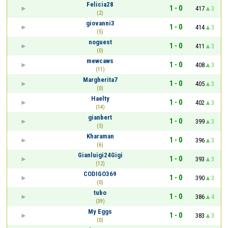
Felicia28
1 - 0
417
3
(2)
giovanni3
1 - 0
414
3
(5)
noguest
1 - 0
411
3
(0)
mewcaws
1 - 0
408
3
(11)
Margherita7
1 - 0
405
3
(0)
Haelty
1 - 0
402
3
(14)
gianbert
1 - 0
399
3
(5)
Kharaman
1 - 0
396
3
(6)
Gianluigi24Gigi
1 - 0
393
3
(12)
CODIGO369
1 - 0
390
3
(0)
tubo
1 - 0
386
4
(39)
My Eggs
1 - 0
383
3
(0)