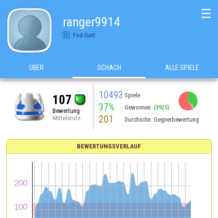
☰
ranger9914
Fod-Gott
ÜBER
SCHACH
ALLE SPIELE
10493
Spiele
107
37%
Gewonnen
(3925)
Bewertung
201
Mittelstufe
Durchschn. Gegnerbewertung
BEWERTUNGSVERLAUF