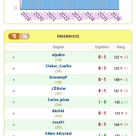


ERGEBNISSE
Gegner
Ergebnis
Rang
elpablo
0 - 1
122
-15
(152)
Cleber_Coelho
0 - 1
133
-11
(253)
GiovannyP
0 - 1
148
-15
(163)
J♊Bstar
0 - 1
161
-13
(237)
Carlos julian
1 - 0
142
19
(214)
RAI040
0 - 1
151
-9
(314)
José91
0 - 1
164
-13
(232)
Edwin Adrusbal
1 - 0
141
23