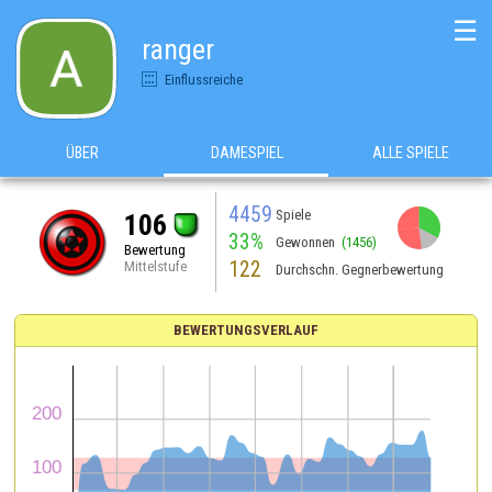
☰
ranger
Einflussreiche
ÜBER
DAMESPIEL
ALLE SPIELE
4459
Spiele
106
33%
Gewonnen
(1456)
Bewertung
122
Mittelstufe
Durchschn. Gegnerbewertung
BEWERTUNGSVERLAUF