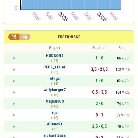


ERGEBNISSE
Gegner
Ergebnis
Rang
HUDSON2
1 - 0
86
20
(175)
PEPE_LEGAL
3,5 - 21,5
102
-16
(178)
rothgar
1 - 0
82
20
(162)
willyburger7
0,5 - 3,5
104
-22
(105)
MagnusUS
2 - 0
74
30
(160)
rije
0 - 1
89
-15
(102)
Alieno51
2,5 - 0,5
70
19
(73)
richardtbass
0 - 1
84
-14