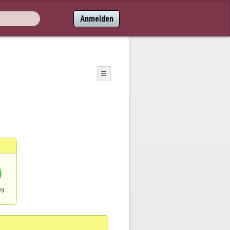
Anmelden
☰
ng