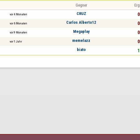
Gegner
Erg
CRUZ
0
vor 4 Monaten
Carlos Alberto12
0
vor 6 Monaten
Megaplay
0
vor 9 Monaten
memelazz
0
vor 1 Jahr
biato
1