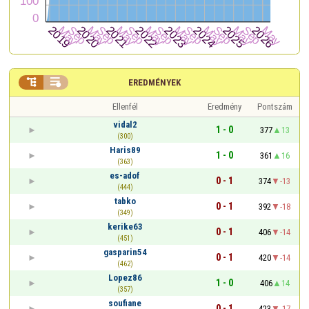


EREDMÉNYEK
Ellenfél
Eredmény
Pontszám
vidal2
1 - 0
377
13
(300)
Haris89
1 - 0
361
16
(363)
es-adof
0 - 1
374
-13
(444)
tabko
0 - 1
392
-18
(349)
kerike63
0 - 1
406
-14
(451)
gasparin54
0 - 1
420
-14
(462)
Lopez86
1 - 0
406
14
(357)
soufiane
0 - 1
423
-17