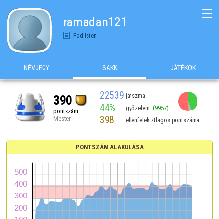
☰
ramadan121
Fod-Isten
NÉVJEGY
SAKK
JÁTÉKOK
22539
játszma
390
44%
győzelem
(9957)
pontszám
398
Mester
ellenfelek átlagos pontszáma
PONTSZÁM ALAKULÁSA