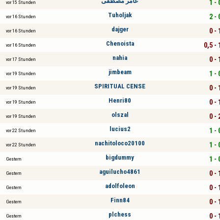
عامر مصطفى
1 - 
vor 15 Stunden
Tuholjak
2 - 
vor 16 Stunden
dajger
0 - 
vor 16 Stunden
Chenoista
0,5 - 
vor 16 Stunden
nahia
0 - 
vor 17 Stunden
jimbeam
1 - 
vor 19 Stunden
SPIRITUAL CENSE
0 - 
vor 19 Stunden
Henri80
0 - 
vor 19 Stunden
olszal
0 - 
vor 19 Stunden
lucius2
1 - 
vor 22 Stunden
nachitoloco20100
1 - 
vor 22 Stunden
bigdummy
1 - 
Gestern
aguilucho4861
0 - 
Gestern
adolfoleon
0 - 
Gestern
Finn84
0 - 
Gestern
plchess
0 - 
Gestern