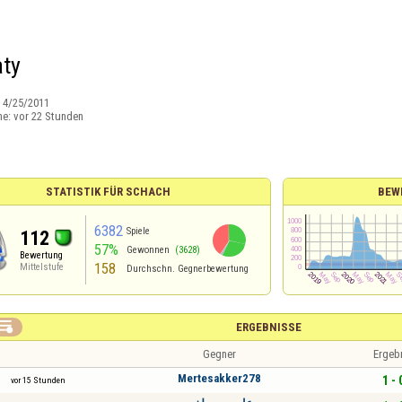
ty
:
4/25/2011
ne:
vor 22 Stunden
STATISTIK FÜR SCHACH
BEW
6382
Spiele
112
57%
Gewonnen
(3628)
Bewertung
158
Mittelstufe
Durchschn. Gegnerbewertung

ERGEBNISSE
Gegner
Ergeb
Mertesakker278
1 - 
vor 15 Stunden