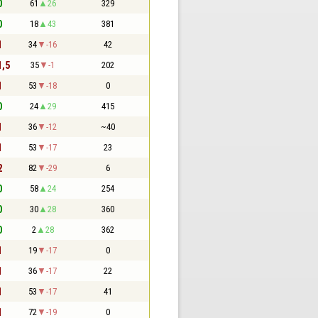
0
61
26
329
0
18
43
381
1
34
-16
42
1,5
35
-1
202
1
53
-18
0
0
24
29
415
1
36
-12
~40
1
53
-17
23
2
82
-29
6
0
58
24
254
0
30
28
360
0
2
28
362
1
19
-17
0
1
36
-17
22
1
53
-17
41
1
72
-19
0