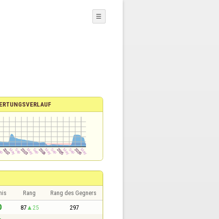
☰
ERTUNGSVERLAUF
nis
Rang
Rang des Gegners
0
87
25
297