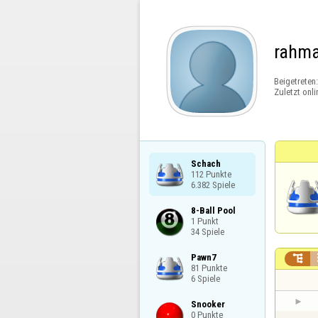
rahma
Beigetreten
Zuletzt onli
Schach

112 Punkte

6.382 Spiele
8-Ball Pool

1 Punkt

34 Spiele
Pawn7


81 Punkte

6 Spiele
Snooker

0 Punkte
